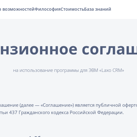
р возможностей
Философия
Стоимость
База знаний
нзионное согла
на использование программы для ЭВМ «Laxo CRM»
ашение (далее — «Соглашение») является публичной оферто
татьи 437 Гражданского кодекса Российской Федерации.