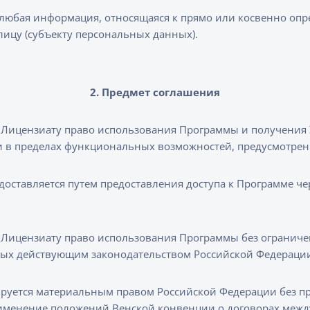
юбая информация, относящаяся к прямо или косвенно оп
ицу (субъекту персональных данных).
2. Предмет соглашения
Лицензиату право использования Программы и получения У
и в пределах функциональных возможностей, предусмотр
ставляется путем предоставления доступа к Программе чере
Лицензиату право использования Программы без ограниче
нных действующим законодательством Российской Федераци
ируется материальным правом Российской Федерации без 
именение положений Венской конвенции о договорах меж