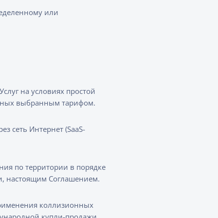
ределенному или
слуг на условиях простой
енных выбранным тарифом.
з сеть Интернет (SaaS-
ния по территории в порядке
и, настоящим Соглашением.
применения коллизионных
дународной купли-продажи