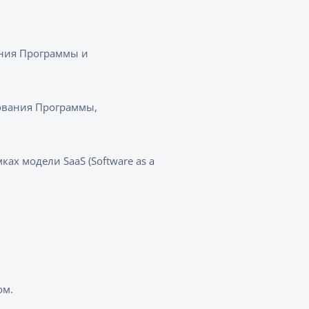
ния Программы и
ования Программы,
ах модели SaaS (Software as a
ом.