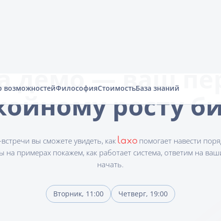
р возможностей
Философия
Стоимость
База знаний
а демо — ваш п
койному росту б
-встречи вы сможете увидеть, как
помогает навести поряд
ы на примерах покажем, как работает система, ответим на ваш
начать.
Вторник, 11:00
Четверг, 19:00