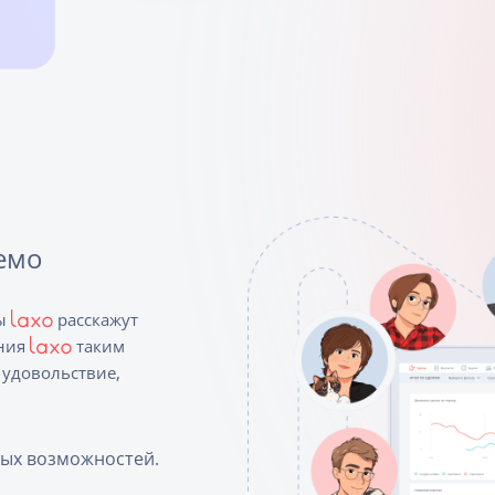
емо
ды
расскажут
ения
таким
 удовольствие,
ых возможностей.