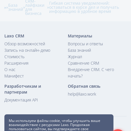
CRM-
Гибкая система уведомлений:
База
лайфхаки
»
»
»
оставаться в курсе дел и получать
знаний
для
информацию в удобное время
бизнеса
Laxo CRM
Материалы
Обзор возможностей
Вопросы и ответы
Запись на онлайн-демо
База знаний
Стоимость
Журнал
Расширения
Сравнение CRM
О нас
Внедрение CRM. С чего
Манифест
начать?
Разработчикам и
Обратная связь
партнерам
help@laxo.work
Документация API
Мы используем файлы cookie, чтобы улучшить ваше
© Laxo LLC 2026
взаимодействие с ресурсами Laxo. Продолжая
пользоваться сайтом, вы подтверждаете свое